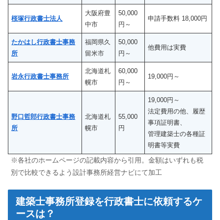
大阪府豊
50,000
桜塚行政書士法人
申請手数料 18,000円
中市
円～
たかはし行政書士事務
福岡県久
50,000
他費用は実費
所
留米市
円～
北海道札
60,000
岩永行政書士事務所
19,000円～
幌市
円～
19,000円～
法定費用の他、履歴
野口哲郎行政書士事務
北海道札
55,000
事項証明書、
所
幌市
円
管理建築士の各種証
明書等実費
※各社のホームページの記載内容から引用。金額はいずれも税
別で比較できるよう設計事務所経営ナビにて加工
建築士事務所登録を行政書士に依頼するケ
ースは？