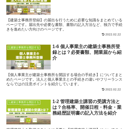
【建築士事務所登録】の届出を行うために必要な知識をまとめている
ページです。届出先や必要な書類、書類の記入方法など、独力で手続
きを進めたい方向けのページです。
2022.02.22
1-6 個人事業主の建築士事務所登
1,建築士事務所を開設する
録とは？必要書類、開業届から紹
介
【個人事業主が建築士事務所を開設する場合の手続き】についてまと
めたページです。法人と個人事業主との手続きの違いやフリーランス
ならではの注意ポイントを紹介しています。
2022.02.22
1-2 管理建築士講習の受講方法と
1,建築士事務所を開設する
は？合格率、開催日程・料金・業
務経歴証明書の記入方法を紹介