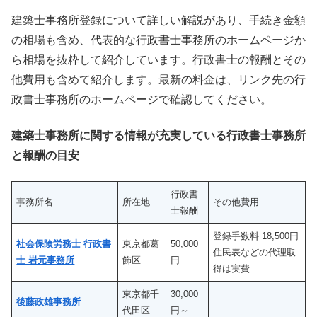
建築士事務所登録について詳しい解説があり、手続き金額
の相場も含め、代表的な行政書士事務所のホームページか
ら相場を抜粋して紹介しています。行政書士の報酬とその
他費用も含めて紹介します。最新の料金は、リンク先の行
政書士事務所のホームページで確認してください。
建築士事務所に関する情報が充実している行政書士事務所
と報酬の目安
行政書
事務所名
所在地
その他費用
士報酬
登録手数料 18,500円
社会保険労務士 行政書
東京都葛
50,000
住民表などの代理取
士 岩元事務所
飾区
円
得は実費
東京都千
30,000
後藤政雄事務所
代田区
円～